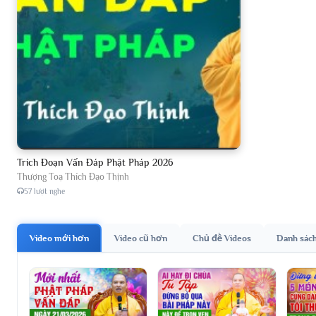
Trích Đoạn Vấn Đáp Phật Pháp 2026
Thượng Toạ Thích Đạo Thịnh
57 lượt nghe
Video mới hơn
Video cũ hơn
Chủ đề Videos
Danh sác