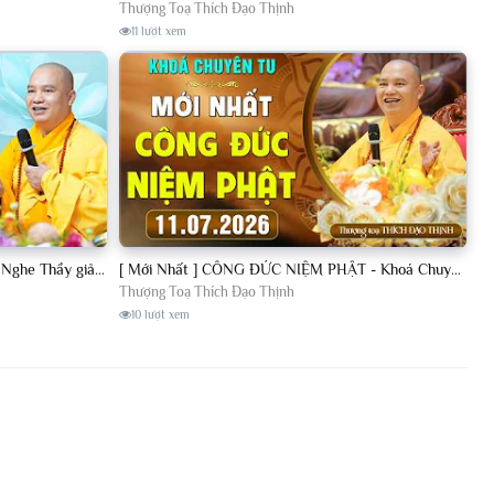
Thượng Toạ Thích Đạo Thịnh
11 lượt xem
[11.07.2026] VẤN ĐÁP PHẬT PHÁP - Nghe Thầy giảng Pháp mỗi ngày CÔNG ĐỨC VÔ LƯỢNG│TT. Thích Đạo Thịnh
[ Mới Nhất ] CÔNG ĐỨC NIỆM PHẬT - Khoá Chuyên Tu Chùa Khai Nguyên 11/07/2026 | TT. Thích Đạo Thịnh
Thượng Toạ Thích Đạo Thịnh
10 lượt xem