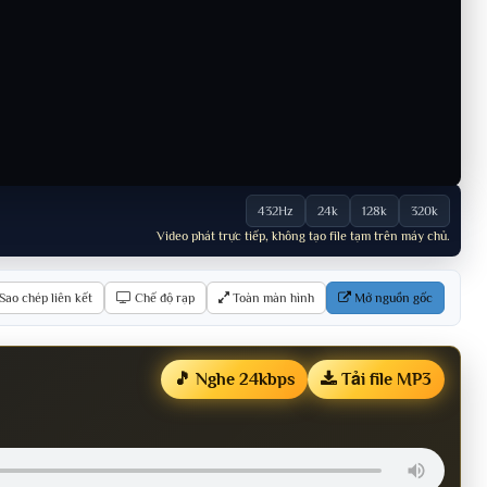
432Hz
24k
128k
320k
Video phát trực tiếp, không tạo file tạm trên máy chủ.
Sao chép liên kết
Chế độ rạp
Toàn màn hình
Mở nguồn gốc
🎵 Nghe 24kbps
Tải file MP3