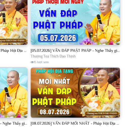
[04.07.2026] VẤN ĐÁP MỚI NHẤT - Pháp Hội Địa Tạng Chùa Khai Nguyên | TT. Thích Đạo Thịnh
[05.07.2026] VẤN ĐÁP PHẬT PHÁP - Nghe Thầy giảng Pháp mỗi ngày CÔNG ĐỨC VÔ LƯỢNG│TT. Thích Đạo Thịnh
Thượng Toạ Thích Đạo Thịnh
15 lượt xem
[08.07.2026] VẤN ĐÁP PHẬT PHÁP - Nghe Thầy giảng Pháp mỗi ngày CÔNG ĐỨC VÔ LƯỢNG│TT. Thích Đạo Thịnh
[08.07.2026] VẤN ĐÁP MỚI NHẤT - Pháp Hội Địa Tạng Chùa Khai Nguyên | TT. Thích Đạo Thịnh