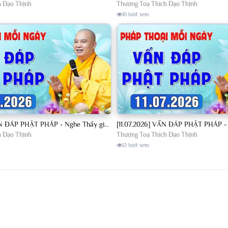
h Đạo Thịnh
Thượng Toạ Thích Đạo Thịnh
10 lượt xem
[10.07.2026] VẤN ĐÁP PHẬT PHÁP - Nghe Thầy giảng Pháp mỗi ngày CÔNG ĐỨC VÔ LƯỢNG│TT. Thích Đạo Thịnh
h Đạo Thịnh
Thượng Toạ Thích Đạo Thịnh
12 lượt xem