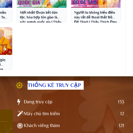
 mầu
Mới nhất! Đoàn kết dân
Người tu không hiểu điều
m Tam
tộc, hòa hợp tôn giáo là
này rất dễ thoái thất Bồ
sức mạnh quốc gia | Thầy
Đề Tâm!! | Thầy Thích Đạo
Thích Đạo Thịnh
Thịnh
Ngày
i
ng
THỐNG KÊ TRUY CẬP
Đang truy cập
133
Máy chủ tìm kiếm
12
Khách viếng thăm
121