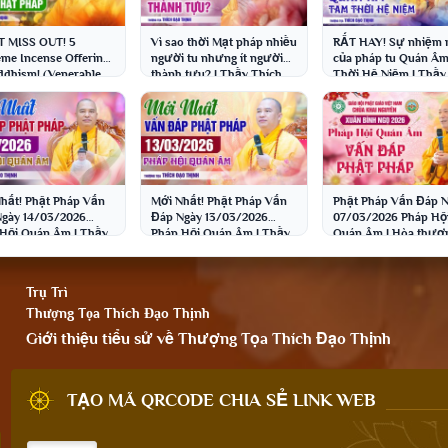
T MISS OUT! 5
Vì sao thời Mạt pháp nhiều
RẤT HAY! Sự nhiệm
me Incense Offerings
người tu nhưng ít người
của pháp tu Quán Â
ddhism! (Venerable
thành tựu? | Thầy Thích
Thời Hệ Niệm | Thầy
 Dao Thinh)
Đạo Thịnh
Thích Đạo Thịnh
hất! Phật Pháp Vấn
Mới Nhất! Phật Pháp Vấn
Phật Pháp Vấn Đáp 
gày 14/03/2026
Đáp Ngày 13/03/2026
07/03/2026 Pháp Hộ
Hội Quán Âm | Thầy
Pháp Hội Quán Âm | Thầy
Quán Âm | Hòa thượ
 Đạo Thịnh
Thích Đạo Thịnh
Thích Bảo Nghiêm
Trụ Trì
Thượng Tọa Thích Đạo Thịnh
Giới thiệu tiểu sử về Thượng Tọa Thích Đạo Thịnh
TẠO MÃ QRCODE CHIA SẺ LINK WEB