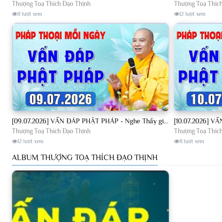
Thượng Toạ Thích Đạo Thịnh
Thượng Toạ Thíc
11 lượt xem
12 lượt xem
[09.07.2026] VẤN ĐÁP PHẬT PHÁP - Nghe Thầy giảng Pháp mỗi ngày CÔNG ĐỨC VÔ LƯỢNG│TT. Thích Đạo Thịnh
Thượng Toạ Thích Đạo Thịnh
Thượng Toạ Thíc
12 lượt xem
11 lượt xem
ALBUM THƯỢNG TOẠ THÍCH ĐẠO THỊNH