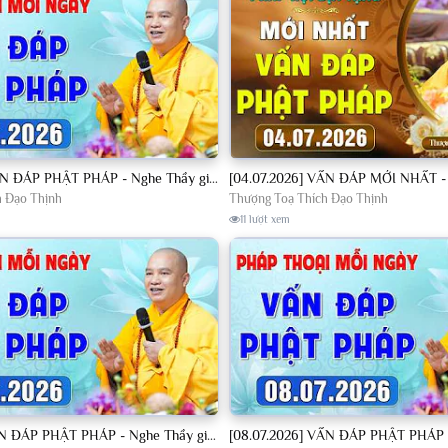
[04.07.2026] VẤN ĐÁP PHẬT PHÁP - Nghe Thầy giảng Pháp mỗi ngày CÔNG ĐỨC VÔ LƯỢNG│TT. Thích Đạo Thịnh
h Đạo Thịnh
Thượng Toạ Thích Đạo Thịnh
11 lượt xem
[07.07.2026] VẤN ĐÁP PHẬT PHÁP - Nghe Thầy giảng Pháp mỗi ngày CÔNG ĐỨC VÔ LƯỢNG│TT. Thích Đạo Thịnh