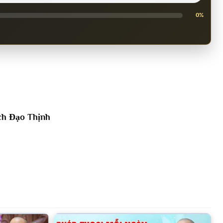
0%
ch Đạo Thịnh