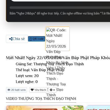
Bấm "Nghe 24kbps" để nghe trực tiếp. Cần nghe offline vui lòng bấm "Tải fil
Chia sẻ
QR-code
Mới Nhất! Ngày 22/03/2026 Vấn Đáp Phật Pháp Khóa 
Giảng Sư:
Thượng Toạ Thích Đạo Thịnh
Thể loại:
Vấn Đáp Phật Pháp
Lượt xem:
20
Lượt nghe:
0
20 lượt xem
Yêu thích
VIDEO THƯỢNG TOẠ THÍCH ĐẠO THỊNH