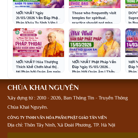
MỚI NHẤT Ngày
Those who frequently visit
DON'
21/03/2026 Vấn Đáp Phật
temples for spiritual
Supre
Pháp Khóa Tu Sinh Viên |
practice should not miss
in Bu
Thầy Thích Đạo Thịnh
this Dharma talk to ful...
Thich
MỚI NHẤT! Hòa Thượng
MỚI NHẤT Phật Pháp Vấn
Mới N
Thích Khế Chơn khai thị
Đáp Ngày 15/03/2026
Đáp N
tại Pháp hội Quán Âm ngày
Pháp Hội Quán Âm | Thầy
Pháp 
14/03/2026 | Chùa Khai
Thích Đạo Thịnh
Thích
Nguyên
CHÙA KHAI NGUYÊN
Xây dựng từ : 2010 - 2026, Ban Thông Tin - Truyền Thông
Chùa Khai Nguyên.
CÔNG TY TNHH VĂN HÓA PHẨM PHẬT GIÁO TẢN VIÊN
Địa chỉ: Thôn Tây Ninh, Xã Đoài Phương, TP. Hà Nội