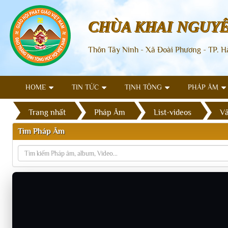
CHÙA KHAI NGUY
Thôn Tây Ninh - Xã Đoài Phương - TP. H
HOME
TIN TỨC
TỊNH TÔNG
PHÁP ÂM
Trang nhất
Pháp Âm
List-videos
Vấ
Tìm Pháp Âm