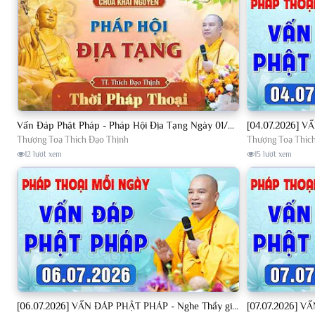
Vấn Đáp Phật Pháp - Pháp Hội Địa Tạng Ngày 01/08/2026│TT. Thích Đạo Thịnh
Thượng Toạ Thích Đạo Thịnh
Thượng Toạ Thíc
12 lượt xem
15 lượt xem
[06.07.2026] VẤN ĐÁP PHẬT PHÁP - Nghe Thầy giảng Pháp mỗi ngày CÔNG ĐỨC VÔ LƯỢNG│TT. Thích Đạo Thịnh