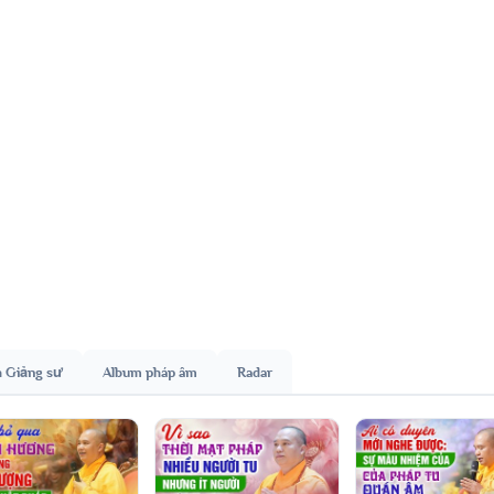
h Giảng sư
Album pháp âm
Radar