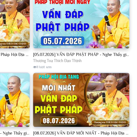
[04.07.2026] VẤN ĐÁP MỚI NHẤT - Pháp Hội Địa Tạng Chùa Khai Nguyên | TT. Thích Đạo Thịnh
[05.07.2026] VẤN ĐÁP PHẬT PHÁP - Nghe Thầy giảng Pháp mỗi ngày CÔNG ĐỨC VÔ LƯỢNG│TT. Thích Đạo Thịnh
Thượng Toạ Thích Đạo Thịnh
11 lượt xem
[08.07.2026] VẤN ĐÁP PHẬT PHÁP - Nghe Thầy giảng Pháp mỗi ngày CÔNG ĐỨC VÔ LƯỢNG│TT. Thích Đạo Thịnh
[08.07.2026] VẤN ĐÁP MỚI NHẤT - Pháp Hội Địa Tạng Chùa Khai Nguyên | TT. Thích Đạo Thịnh