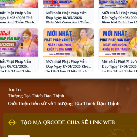
hất Phật Pháp Vấn
Mới nhất Phật Pháp Vấn
MỚI NHẤT Phật Phá
gày 11/03/2026 Pháp
Đáp Ngày 10/03/2026
Đáp Ngày 09/03/202
uán Âm | Thầy Thích
Pháp Hội Quán Âm | Thầy
Pháp Hội Quán Âm | 
Thịnh
Thích Đạo Thịnh
Thích Đạo Thịnh
hất Phật Pháp Vấn
Mới nhất Phật Pháp Vấn
Mới nhất Phật Pháp 
gày 06/02/2026
Đáp Ngày 17/01/2026 Khóa
Đáp Ngày 18/01/2026
Tu Địa Tạng | Thầy
Tu Địa Tạng | Thầy Thích
Tu Địa Tạng | Thầy T
 Đạo Thịnh
Đạo Thịnh
Đạo Thịnh
Trụ Trì
Thượng Tọa Thích Đạo Thịnh
Giới thiệu tiểu sử về Thượng Tọa Thích Đạo Thịnh
TẠO MÃ QRCODE CHIA SẺ LINK WEB