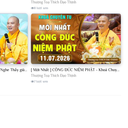
Thượng Toạ Thích Đạo Thịnh
8 lượt xem
[11.07.2026] VẤN ĐÁP PHẬT PHÁP - Nghe Thầy giảng Pháp mỗi ngày CÔNG ĐỨC VÔ LƯỢNG│TT. Thích Đạo Thịnh
[ Mới Nhất ] CÔNG ĐỨC NIỆM PHẬT - Khoá Chuyên Tu Chùa Khai Nguyên 11/07/2026 | TT. Thích Đạo Thịnh
Thượng Toạ Thích Đạo Thịnh
7 lượt xem