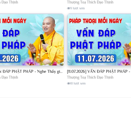
h Đạo Thịnh
Thượng Toạ Thích Đạo Thịnh
9 lượt xem
[10.07.2026] VẤN ĐÁP PHẬT PHÁP - Nghe Thầy giảng Pháp mỗi ngày CÔNG ĐỨC VÔ LƯỢNG│TT. Thích Đạo Thịnh
h Đạo Thịnh
Thượng Toạ Thích Đạo Thịnh
10 lượt xem