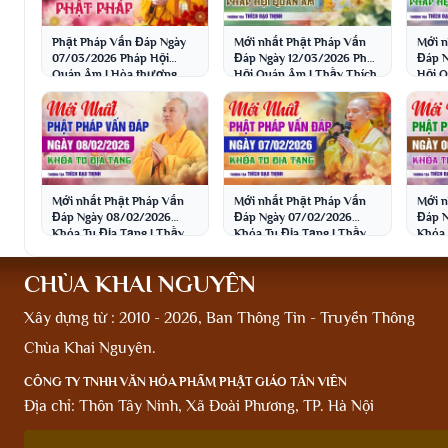
Phật Pháp Vấn Đáp Ngày
Mới nhất Phật Pháp Vấn
Mới n
07/03/2026 Pháp Hội
Đáp Ngày 12/03/2026 Pháp
Đáp N
Quán Âm | Hòa thượng
Hội Quán Âm | Thầy Thích
Hội Q
Thích Bảo Nghiêm
Đạo Thịnh
Đạo 
Mới nhất Phật Pháp Vấn
Mới nhất Phật Pháp Vấn
Mới n
Đáp Ngày 08/02/2026
Đáp Ngày 07/02/2026
Đáp N
Khóa Tu Địa Tạng | Thầy
Khóa Tu Địa Tạng | Thầy
Khóa 
Thích Đạo Thịnh
Thích Đạo Thịnh
Thích
CHÙA KHAI NGUYÊN
Xây dựng từ : 2010 - 2026, Ban Thông Tin - Truyền Thông
Chùa Khai Nguyên.
CÔNG TY TNHH VĂN HÓA PHẨM PHẬT GIÁO TẢN VIÊN
Địa chỉ: Thôn Tây Ninh, Xã Đoài Phương, TP. Hà Nội