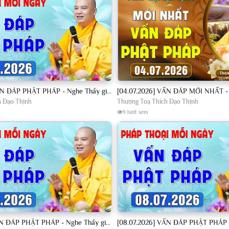
[04.07.2026] VẤN ĐÁP PHẬT PHÁP - Nghe Thầy giảng Pháp mỗi ngày CÔNG ĐỨC VÔ LƯỢNG│TT. Thích Đạo Thịnh
h Đạo Thịnh
Thượng Toạ Thích Đạo Thịnh
9 lượt xem
[07.07.2026] VẤN ĐÁP PHẬT PHÁP - Nghe Thầy giảng Pháp mỗi ngày CÔNG ĐỨC VÔ LƯỢNG│TT. Thích Đạo Thịnh