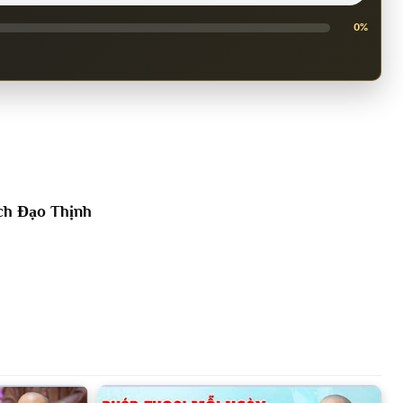
0%
ch Đạo Thịnh