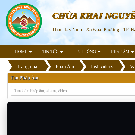
CHÙA KHAI NGUY
Thôn Tây Ninh - Xã Đoài Phương - TP. H
HOME
TIN TỨC
TỊNH TÔNG
PHÁP ÂM
Trang nhất
Pháp Âm
List-videos
Vấ
Tìm Pháp Âm