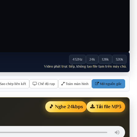
432Hz
24k
128k
320k
Video phát trực tiếp, không tạo file tạm trên máy chủ.
Sao chép liên kết
Chế độ rạp
Toàn màn hình
Mở nguồn gốc
🎵 Nghe 24kbps
Tải file MP3