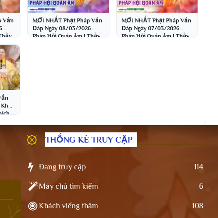
p Vấn
MỚI NHẤT Phật Pháp Vấn
MỚI NHẤT Phật Pháp Vấn
6
Đáp Ngày 08/03/2026
Đáp Ngày 07/03/2026
Thầy
Pháp Hội Quán Âm | Thầy
Pháp Hội Quán Âm | Thầy
Thích Đạo Thịnh
Thích Đạo Thịnh
Vấn
 Khóa
hích
THỐNG KÊ TRUY CẬP
Đang truy cập
114
Máy chủ tìm kiếm
6
Khách viếng thăm
108