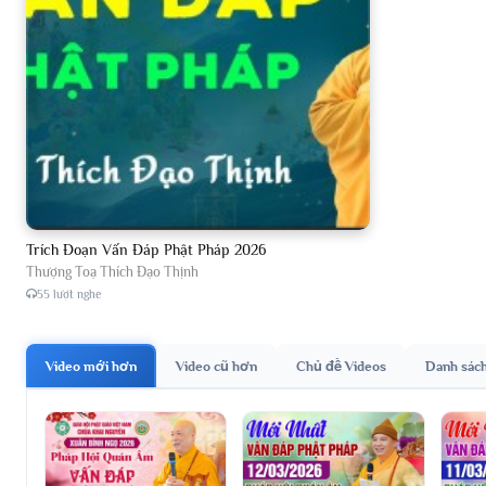
Trích Đoạn Vấn Đáp Phật Pháp 2026
Thượng Toạ Thích Đạo Thịnh
55 lượt nghe
Video mới hơn
Video cũ hơn
Chủ đề Videos
Danh sác