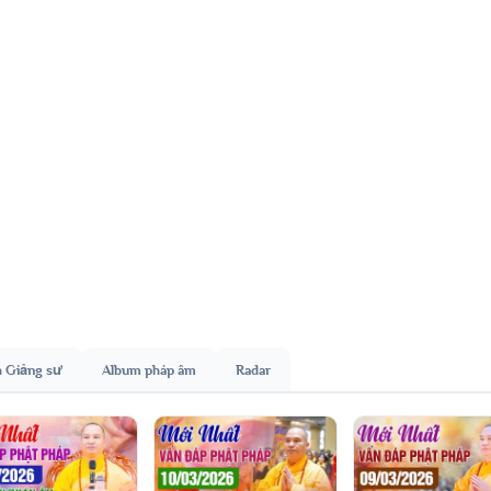
h Giảng sư
Album pháp âm
Radar