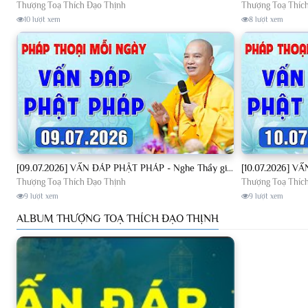
Thượng Toạ Thích Đạo Thịnh
Thượng Toạ Thíc
10 lượt xem
8 lượt xem
[09.07.2026] VẤN ĐÁP PHẬT PHÁP - Nghe Thầy giảng Pháp mỗi ngày CÔNG ĐỨC VÔ LƯỢNG│TT. Thích Đạo Thịnh
Thượng Toạ Thích Đạo Thịnh
Thượng Toạ Thíc
9 lượt xem
9 lượt xem
ALBUM THƯỢNG TOẠ THÍCH ĐẠO THỊNH