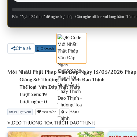
Bấm "Nghe 24kbps" để nghe trực tiếp. Cần nghe offline vui lòng bấm "Tải fil
Chia sẻ
QR-code
Mới Nhất! Phật Pháp Vấn Đáp Ngày 13/03/2026 Pháp
Giảng Sư:
Thượng Toạ Thích Đạo Thịnh
Thể loại:
Vấn Đáp Phật Pháp
Lượt xem:
19
Lượt nghe:
0
19 lượt xem
Yêu thích
VIDEO THƯỢNG TOẠ THÍCH ĐẠO THỊNH