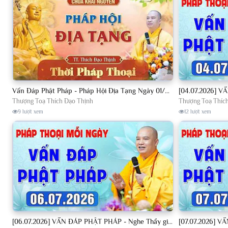
Vấn Đáp Phật Pháp - Pháp Hội Địa Tạng Ngày 01/08/2026│TT. Thích Đạo Thịnh
Thượng Toạ Thích Đạo Thịnh
Thượng Toạ Thíc
9 lượt xem
12 lượt xem
[06.07.2026] VẤN ĐÁP PHẬT PHÁP - Nghe Thầy giảng Pháp mỗi ngày CÔNG ĐỨC VÔ LƯỢNG│TT. Thích Đạo Thịnh