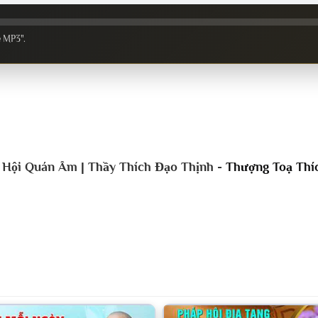
e MP3".
 Hội Quán Âm | Thầy Thích Đạo Thịnh -
Thượng Toạ Thí