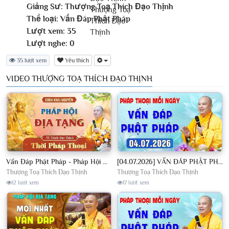
Giảng Sư:
Thượng Toạ Thích Đạo Thịnh
Thể loại:
Vấn Đáp Phật Pháp
Lượt xem:
35
Lượt nghe:
0
35 lượt xem
Yêu thích
VIDEO THƯỢNG TOẠ THÍCH ĐẠO THỊNH
Vấn Đáp Phật Pháp - Pháp Hội Địa Tạng Ngày 01/08/2026│TT. Thích Đạo Thịnh
[04.07.2026] VẤN ĐÁP PHẬT PHÁP - Nghe Thầy giảng Pháp mỗi ngày CÔNG ĐỨC VÔ LƯỢNG│TT. Thích Đạo Thịnh
Thượng Toạ Thích Đạo Thịnh
Thượng Toạ Thích Đạo Thịnh
12 lượt xem
17 lượt xem