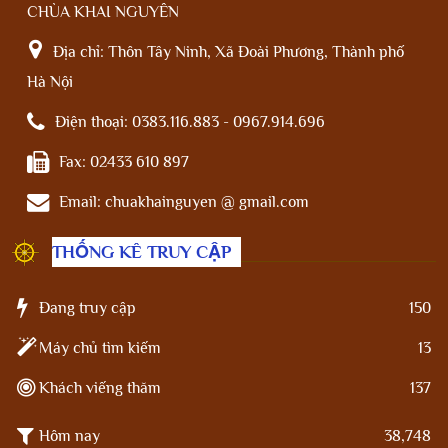
CHÙA KHAI NGUYÊN
Địa chỉ:
Thôn Tây Ninh, Xã Đoài Phương, Thành phố
Hà Nội
Điện thoại:
0383.116.883 - 0967.914.696
Fax:
02433 610 897
Email:
chuakhainguyen @ gmail.com
THỐNG KÊ TRUY CẬP
Đang truy cập
150
Máy chủ tìm kiếm
13
Khách viếng thăm
137
Hôm nay
38,748