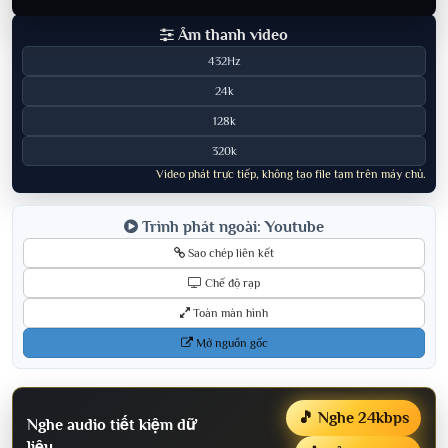
Âm thanh video
432Hz
24k
128k
320k
Video phát trực tiếp, không tạo file tạm trên máy chủ.
Trình phát ngoài: Youtube
Sao chép liên kết
Chế độ rạp
Toàn màn hình
Mở nguồn gốc
🎵 Nghe 24kbps
Nghe audio tiết kiệm dữ
liệu