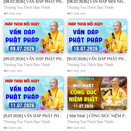
[08.07.2026] VẤN ĐÁP PHẬT PHÁP - Nghe Thầy giảng Pháp mỗi ngày CÔNG ĐỨC VÔ LƯỢNG│TT. Thích Đạo Thịnh
[08.07.2026] VẤN ĐÁP MỚI NHẤT - Pháp Hội Địa Tạng Chùa Khai Nguyên | TT. Thích Đạo Thịnh
Thượng Toạ Thích Đạo Thịnh
Thượng Toạ Thích Đạo Thịnh
11 lượt xem
12 lượt xem
[09.07.2026] VẤN ĐÁP PHẬT PHÁP - Nghe Thầy giảng Pháp mỗi ngày CÔNG ĐỨC VÔ LƯỢNG│TT. Thích Đạo Thịnh
[10.07.2026] VẤN ĐÁP PHẬT PHÁP - Nghe Thầy giảng Pháp mỗi ngày CÔNG ĐỨC VÔ LƯỢNG│TT. Thích Đạo Thịnh
Thượng Toạ Thích Đạo Thịnh
Thượng Toạ Thích Đạo Thịnh
12 lượt xem
12 lượt xem
[11.07.2026] VẤN ĐÁP PHẬT PHÁP - Nghe Thầy giảng Pháp mỗi ngày CÔNG ĐỨC VÔ LƯỢNG│TT. Thích Đạo Thịnh
[ Mới Nhất ] CÔNG ĐỨC NIỆM PHẬT - Khoá Chuyên Tu Chùa Khai Nguyên 11/07/2026 | TT. Thích Đạo Thịnh
Thượng Toạ Thích Đạo Thịnh
Thượng Toạ Thích Đạo Thịnh
12 lượt xem
10 lượt xem