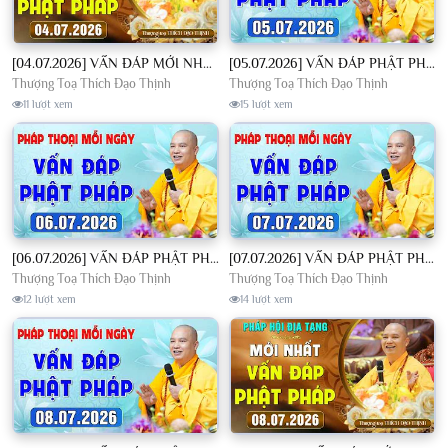
[04.07.2026] VẤN ĐÁP MỚI NHẤT - Pháp Hội Địa Tạng Chùa Khai Nguyên | TT. Thích Đạo Thịnh
[05.07.2026] VẤN ĐÁP PHẬT PHÁP - Nghe Thầy giảng Pháp mỗi ngày CÔNG ĐỨC VÔ LƯỢNG│TT. Thích Đạo Thịnh
Thượng Toạ Thích Đạo Thịnh
Thượng Toạ Thích Đạo Thịnh
11 lượt xem
15 lượt xem
[06.07.2026] VẤN ĐÁP PHẬT PHÁP - Nghe Thầy giảng Pháp mỗi ngày CÔNG ĐỨC VÔ LƯỢNG│TT. Thích Đạo Thịnh
[07.07.2026] VẤN ĐÁP PHẬT PHÁP - Nghe Thầy giảng Pháp mỗi ngày CÔNG ĐỨC VÔ LƯỢNG│TT. Thích Đạo Thịnh
Thượng Toạ Thích Đạo Thịnh
Thượng Toạ Thích Đạo Thịnh
12 lượt xem
14 lượt xem