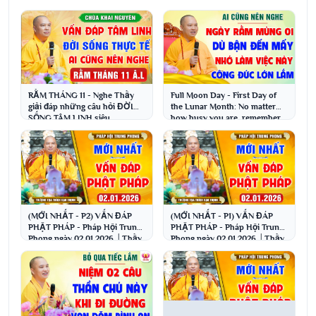
RẰM THÁNG 11 - Nghe Thầy
Full Moon Day - First Day of
giải đáp những câu hỏi ĐỜI
the Lunar Month: No matter
SỐNG TÂM LINH siêu
how busy you are, remember
hay│Thầy Thích Đạo Thịnh
to do this; it...
(MỚI NHẤT - P2) VẤN ĐÁP
(MỚI NHẤT - P1) VẤN ĐÁP
PHẬT PHÁP - Pháp Hội Trung
PHẬT PHÁP - Pháp Hội Trung
Phong ngày 02.01.2026 │Thầy
Phong ngày 02.01.2026 │Thầy
Thích Đạo Thịnh
Thích Đạo Thịnh