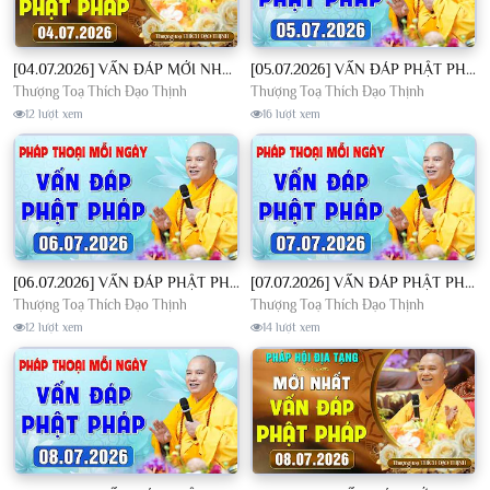
[04.07.2026] VẤN ĐÁP MỚI NHẤT - Pháp Hội Địa Tạng Chùa Khai Nguyên | TT. Thích Đạo Thịnh
[05.07.2026] VẤN ĐÁP PHẬT PHÁP - Nghe Thầy giảng Pháp mỗi ngày CÔNG ĐỨC VÔ LƯỢNG│TT. Thích Đạo Thịnh
Thượng Toạ Thích Đạo Thịnh
Thượng Toạ Thích Đạo Thịnh
12 lượt xem
16 lượt xem
[06.07.2026] VẤN ĐÁP PHẬT PHÁP - Nghe Thầy giảng Pháp mỗi ngày CÔNG ĐỨC VÔ LƯỢNG│TT. Thích Đạo Thịnh
[07.07.2026] VẤN ĐÁP PHẬT PHÁP - Nghe Thầy giảng Pháp mỗi ngày CÔNG ĐỨC VÔ LƯỢNG│TT. Thích Đạo Thịnh
Thượng Toạ Thích Đạo Thịnh
Thượng Toạ Thích Đạo Thịnh
12 lượt xem
14 lượt xem