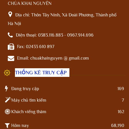
CHÙA KHAI NGUYÊN
Địa chỉ:
Thôn Tây Ninh, Xã Đoài Phương, Thành phố
Hà Nội
Điện thoại:
0383.116.883 - 0967.914.696
Fax:
02433 610 897
Email:
chuakhainguyen @ gmail.com
THỐNG KÊ TRUY CẬP
Đang truy cập
169
Máy chủ tìm kiếm
7
Khách viếng thăm
162
Hôm nay
68,190