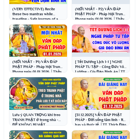
(VERY EFFECTIVE) Recite
(MỚI NHẤT - P2) VẤN ĐÁP
these two mantras while
PHẬT PHÁP - Pháp Hội Trung
traveling - Safe Journey of a
Phong ngày 01.01.2026 │Thầy
Thousand Miles │ Ve...
Thích Đạo Thịnh
(MỚI NHẤT - P1) VẤN ĐÁP
[ Tết Dương Lịch 1-1 ] NGHE
PHẬT PHÁP - Pháp Hội Trung
PHÁP TU TẬP - Công Đức Vô
Phong ngày 01.01.2026 │Thầy
Lượng - Gia Đạo Bình An│TT.
Thích Đạo Thịnh
Thích Đạo Thịnh
Lưu ý QUAN TRỌNG khi treo
[31.12.2025] VẤN ĐÁP PHẬT
TRANH PHẬT ở trong nhà -
PHÁP - Đời sống tâm linh - Rất
ĐỂ KHÔNG BỊ MẤT
hay và thực tế │TT. Thích Đạo
PHƯỚC│Thầy Thích Đạo
Thịnh
Thịnh