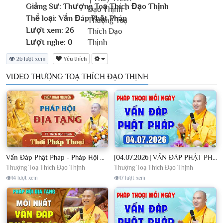
Giảng Sư:
Thượng Toạ Thích Đạo Thịnh
Thể loại:
Vấn Đáp Phật Pháp
Lượt xem:
26
Lượt nghe:
0
26 lượt xem
Yêu thích
VIDEO THƯỢNG TOẠ THÍCH ĐẠO THỊNH
Vấn Đáp Phật Pháp - Pháp Hội Địa Tạng Ngày 01/08/2026│TT. Thích Đạo Thịnh
[04.07.2026] VẤN ĐÁP PHẬT PHÁP - Nghe Thầy giảng Pháp mỗi ngày CÔNG ĐỨC VÔ LƯỢNG│TT. Thích Đạo Thịnh
Thượng Toạ Thích Đạo Thịnh
Thượng Toạ Thích Đạo Thịnh
14 lượt xem
17 lượt xem