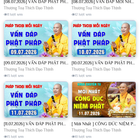
[08.07.2026] VẤN ĐÁP PHẬT PHÁP - Nghe Thầy giảng Pháp mỗi ngày CÔNG ĐỨC VÔ LƯỢNG│TT. Thích Đạo Thịnh
[08.07.2026] VẤN ĐÁP MỚI NHẤT - Pháp Hội Địa Tạng Chùa Khai Nguyên | TT. Thích Đạo Thịnh
Thượng Toạ Thích Đạo Thịnh
Thượng Toạ Thích Đạo Thịnh
11 lượt xem
12 lượt xem
[09.07.2026] VẤN ĐÁP PHẬT PHÁP - Nghe Thầy giảng Pháp mỗi ngày CÔNG ĐỨC VÔ LƯỢNG│TT. Thích Đạo Thịnh
[10.07.2026] VẤN ĐÁP PHẬT PHÁP - Nghe Thầy giảng Pháp mỗi ngày CÔNG ĐỨC VÔ LƯỢNG│TT. Thích Đạo Thịnh
Thượng Toạ Thích Đạo Thịnh
Thượng Toạ Thích Đạo Thịnh
13 lượt xem
13 lượt xem
[11.07.2026] VẤN ĐÁP PHẬT PHÁP - Nghe Thầy giảng Pháp mỗi ngày CÔNG ĐỨC VÔ LƯỢNG│TT. Thích Đạo Thịnh
[ Mới Nhất ] CÔNG ĐỨC NIỆM PHẬT - Khoá Chuyên Tu Chùa Khai Nguyên 11/07/2026 | TT. Thích Đạo Thịnh
Thượng Toạ Thích Đạo Thịnh
Thượng Toạ Thích Đạo Thịnh
13 lượt xem
10 lượt xem