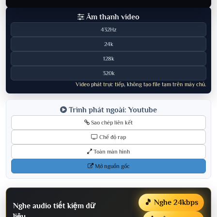
Âm thanh video
432Hz
24k
128k
320k
Video phát trực tiếp, không tạo file tạm trên máy chủ.
Trình phát ngoài: Youtube
Sao chép liên kết
Chế độ rạp
Toàn màn hình
Mở nguồn gốc
🎵 Nghe 24kbps
Nghe audio tiết kiệm dữ
liệu