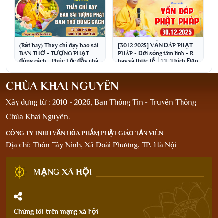
(Rất hay) Thầy chỉ dạy bao sái
[30.12.2025] VẤN ĐÁP PHẬT
BAN THỜ - TƯỢNG PHẬT
PHÁP - Đời sống tâm linh - Rất
đúng cách - Phúc Lộc đầy nhà
hay và thực tế │TT. Thích Đạo
Thịnh
CHÙA KHAI NGUYÊN
Xây dựng từ : 2010 - 2026, Ban Thông Tin - Truyền Thông
Chùa Khai Nguyên.
CÔNG TY TNHH VĂN HÓA PHẨM PHẬT GIÁO TẢN VIÊN
Địa chỉ: Thôn Tây Ninh, Xã Đoài Phương, TP. Hà Nội
MẠNG XÃ HỘI
Chúng tôi trên mạng xã hội