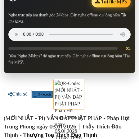
Tải file MP3
Tải
Nghe trực tiếp âm thanh gốc 24kbps. Cần nghe offline vui lòng bấm
file MP3
.
0%
Bấm "Nghe 24kbps" để nghe trực tiếp. Cần nghe offline vui lòng bấm "Tải
file MP3".
Chia sẻ
QR-code
(MỚI NHẤT - P1) VẤN ĐÁP PHẬT PHÁP - Pháp Hội
Trung Phong ngày 03.01.2026 │Thầy Thích Đạo
Thịnh -
Thượng Toạ Thích Đạo Thịnh