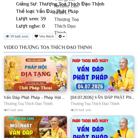
Giảng Sư:
Thượng Toạ Thích Đạo Thịnh
Thể loại:
Vấn Đáp Phật Pháp
Lượt xem:
39
Lượt nghe:
0
39 lượt xem
Yêu thích
VIDEO THƯỢNG TOẠ THÍCH ĐẠO THỊNH
Vấn Đáp Phật Pháp - Pháp Hội Địa Tạng Ngày 01/08/2026│TT. Thích Đạo Thịnh
[04.07.2026] VẤN ĐÁP PHẬT PHÁP - Nghe Thầy giảng Pháp mỗi ngày CÔNG ĐỨC VÔ LƯỢNG│TT. Thích Đạo Thịnh
Thượng Toạ Thích Đạo Thịnh
Thượng Toạ Thích Đạo Thịnh
17 lượt xem
20 lượt xem