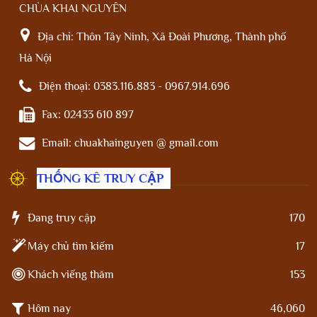
CHÙA KHAI NGUYÊN
Địa chỉ:
Thôn Tây Ninh, Xã Đoài Phương, Thành phố
Hà Nội
Điện thoại:
0383.116.883 - 0967.914.696
Fax:
02433 610 897
Email:
chuakhainguyen @ gmail.com
THỐNG KÊ TRUY CẬP
Đang truy cập
170
Máy chủ tìm kiếm
17
Khách viếng thăm
153
Hôm nay
46,060