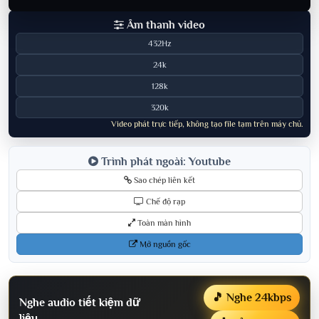
Âm thanh video
432Hz
24k
128k
320k
Video phát trực tiếp, không tạo file tạm trên máy chủ.
Trình phát ngoài: Youtube
Sao chép liên kết
Chế độ rạp
Toàn màn hình
Mở nguồn gốc
🎵 Nghe 24kbps
Nghe audio tiết kiệm dữ
liệu