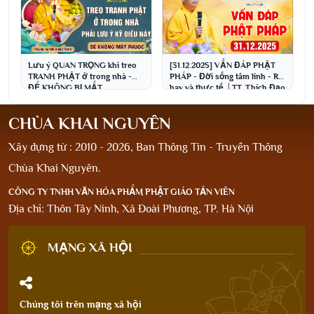
Lưu ý QUAN TRỌNG khi treo
[31.12.2025] VẤN ĐÁP PHẬT
TRANH PHẬT ở trong nhà -
PHÁP - Đời sống tâm linh - Rất
ĐỂ KHÔNG BỊ MẤT
hay và thực tế │TT. Thích Đạo
PHƯỚC│Thầy Thích Đạo
Thịnh
Thịnh
CHÙA KHAI NGUYÊN
Xây dựng từ : 2010 - 2026, Ban Thông Tin - Truyền Thông
Chùa Khai Nguyên.
CÔNG TY TNHH VĂN HÓA PHẨM PHẬT GIÁO TẢN VIÊN
Địa chỉ: Thôn Tây Ninh, Xã Đoài Phương, TP. Hà Nội
MẠNG XÃ HỘI
Chúng tôi trên mạng xã hội