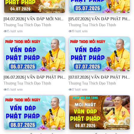
[04.07.2026] VẤN ĐÁP MỚI NHẤT - Pháp Hội Địa Tạng Chùa Khai Nguyên | TT. Thích Đạo Thịnh
[05.07.2026] VẤN ĐÁP PHẬT PHÁP - Nghe Thầy giảng Pháp mỗi ngày CÔNG ĐỨC VÔ LƯỢNG│TT. Thích Đạo Thịnh
Thượng Toạ Thích Đạo Thịnh
Thượng Toạ Thích Đạo Thịnh
15 lượt xem
19 lượt xem
[06.07.2026] VẤN ĐÁP PHẬT PHÁP - Nghe Thầy giảng Pháp mỗi ngày CÔNG ĐỨC VÔ LƯỢNG│TT. Thích Đạo Thịnh
[07.07.2026] VẤN ĐÁP PHẬT PHÁP - Nghe Thầy giảng Pháp mỗi ngày CÔNG ĐỨC VÔ LƯỢNG│TT. Thích Đạo Thịnh
Thượng Toạ Thích Đạo Thịnh
Thượng Toạ Thích Đạo Thịnh
15 lượt xem
17 lượt xem