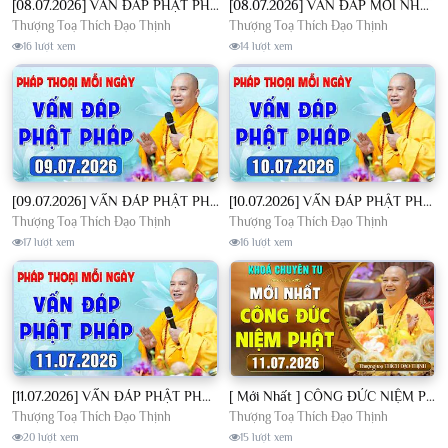
[08.07.2026] VẤN ĐÁP PHẬT PHÁP - Nghe Thầy giảng Pháp mỗi ngày CÔNG ĐỨC VÔ LƯỢNG│TT. Thích Đạo Thịnh
[08.07.2026] VẤN ĐÁP MỚI NHẤT - Pháp Hội Địa Tạng Chùa Khai Nguyên | TT. Thích Đạo Thịnh
Thượng Toạ Thích Đạo Thịnh
Thượng Toạ Thích Đạo Thịnh
16 lượt xem
14 lượt xem
[09.07.2026] VẤN ĐÁP PHẬT PHÁP - Nghe Thầy giảng Pháp mỗi ngày CÔNG ĐỨC VÔ LƯỢNG│TT. Thích Đạo Thịnh
[10.07.2026] VẤN ĐÁP PHẬT PHÁP - Nghe Thầy giảng Pháp mỗi ngày CÔNG ĐỨC VÔ LƯỢNG│TT. Thích Đạo Thịnh
Thượng Toạ Thích Đạo Thịnh
Thượng Toạ Thích Đạo Thịnh
17 lượt xem
16 lượt xem
[11.07.2026] VẤN ĐÁP PHẬT PHÁP - Nghe Thầy giảng Pháp mỗi ngày CÔNG ĐỨC VÔ LƯỢNG│TT. Thích Đạo Thịnh
[ Mới Nhất ] CÔNG ĐỨC NIỆM PHẬT - Khoá Chuyên Tu Chùa Khai Nguyên 11/07/2026 | TT. Thích Đạo Thịnh
Thượng Toạ Thích Đạo Thịnh
Thượng Toạ Thích Đạo Thịnh
20 lượt xem
15 lượt xem