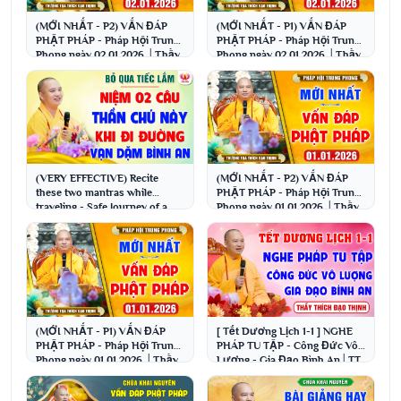
(MỚI NHẤT - P2) VẤN ĐÁP
(MỚI NHẤT - P1) VẤN ĐÁP
PHẬT PHÁP - Pháp Hội Trung
PHẬT PHÁP - Pháp Hội Trung
Phong ngày 02.01.2026 │Thầy
Phong ngày 02.01.2026 │Thầy
Thích Đạo Thịnh
Thích Đạo Thịnh
(VERY EFFECTIVE) Recite
(MỚI NHẤT - P2) VẤN ĐÁP
these two mantras while
PHẬT PHÁP - Pháp Hội Trung
traveling - Safe Journey of a
Phong ngày 01.01.2026 │Thầy
Thousand Miles │ Ve...
Thích Đạo Thịnh
(MỚI NHẤT - P1) VẤN ĐÁP
[ Tết Dương Lịch 1-1 ] NGHE
PHẬT PHÁP - Pháp Hội Trung
PHÁP TU TẬP - Công Đức Vô
Phong ngày 01.01.2026 │Thầy
Lượng - Gia Đạo Bình An│TT.
Thích Đạo Thịnh
Thích Đạo Thịnh