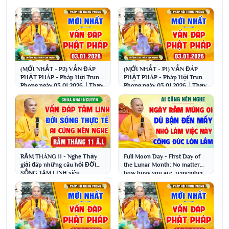
(MỚI NHẤT - P2) VẤN ĐÁP
(MỚI NHẤT - P1) VẤN ĐÁP
PHẬT PHÁP - Pháp Hội Trung
PHẬT PHÁP - Pháp Hội Trung
Phong ngày 03.01.2026 │Thầy
Phong ngày 03.01.2026 │Thầy
Thích Đạo Thịnh
Thích Đạo Thịnh
RẰM THÁNG 11 - Nghe Thầy
Full Moon Day - First Day of
giải đáp những câu hỏi ĐỜI
the Lunar Month: No matter
SỐNG TÂM LINH siêu
how busy you are, remember
hay│Thầy Thích Đạo Thịnh
to do this; it...