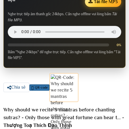
Tải file MP3
Tải
Nghe trực tiếp âm thanh gốc 24kbps. Cần nghe offline vui lòng bấm
file MP3
.
0%
Bấm "Nghe 24kbps" để nghe trực tiếp. Cần nghe offline vui lòng bấm "Tải
file MP3".
Chia sẻ
QR-code
Why should we recite 5 mantras before chanting
sutras? - Only those with great fortune can hear t... -
Thượng Toạ Thích Đạo Thịnh