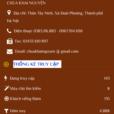
CHÙA KHAI NGUYÊN
Địa chỉ:
Thôn Tây Ninh, Xã Đoài Phương, Thành phố
Hà Nội
Điện thoại:
0383.116.883 - 0967.914.696
Fax:
02433 610 897
Email:
chuakhainguyen @ gmail.com
THỐNG KÊ TRUY CẬP
Đang truy cập
143
Máy chủ tìm kiếm
8
Khách viếng thăm
135
Hôm nay
4,888