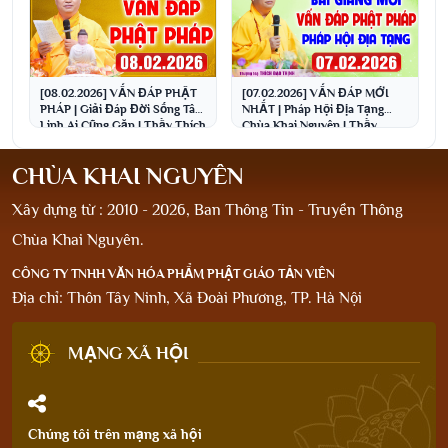
[08.02.2026] VẤN ĐÁP PHẬT
[07.02.2026] VẤN ĐÁP MỚI
PHÁP | Giải Đáp Đời Sống Tâm
NHẤT | Pháp Hội Địa Tạng
Linh Ai Cũng Gặp | Thầy Thích
Chùa Khai Nguyên | Thầy
Đạo Thịnh
Thích Đạo Thịnh
CHÙA KHAI NGUYÊN
Xây dựng từ : 2010 - 2026, Ban Thông Tin - Truyền Thông
Chùa Khai Nguyên.
CÔNG TY TNHH VĂN HÓA PHẨM PHẬT GIÁO TẢN VIÊN
Địa chỉ: Thôn Tây Ninh, Xã Đoài Phương, TP. Hà Nội
MẠNG XÃ HỘI
Chúng tôi trên mạng xã hội