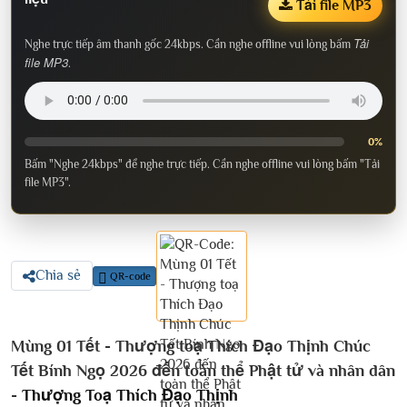
Tải file MP3
Tải
Nghe trực tiếp âm thanh gốc 24kbps. Cần nghe offline vui lòng bấm
file MP3
.
0%
Bấm "Nghe 24kbps" để nghe trực tiếp. Cần nghe offline vui lòng bấm "Tải
file MP3".
Chia sẻ
QR-code
Mùng 01 Tết - Thượng toạ Thích Đạo Thịnh Chúc
Tết Bính Ngọ 2026 đến toàn thể Phật tử và nhân dân
-
Thượng Toạ Thích Đạo Thịnh