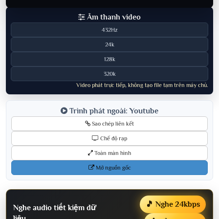
Âm thanh video
432Hz
24k
128k
320k
Video phát trực tiếp, không tạo file tạm trên máy chủ.
Trình phát ngoài: Youtube
Sao chép liên kết
Chế độ rạp
Toàn màn hình
Mở nguồn gốc
🎵 Nghe 24kbps
Nghe audio tiết kiệm dữ
liệu