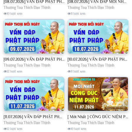
[08.07.2026] VẤN ĐÁP PHẬT PHÁP - Nghe Thầy giảng Pháp mỗi ngày CÔNG ĐỨC VÔ LƯỢNG│TT. Thích Đạo Thịnh
[08.07.2026] VẤN ĐÁP MỚI NHẤT - Pháp Hội Địa Tạng Chùa Khai Nguyên | TT. Thích Đạo Thịnh
Thượng Toạ Thích Đạo Thịnh
Thượng Toạ Thích Đạo Thịnh
10 lượt xem
11 lượt xem
[09.07.2026] VẤN ĐÁP PHẬT PHÁP - Nghe Thầy giảng Pháp mỗi ngày CÔNG ĐỨC VÔ LƯỢNG│TT. Thích Đạo Thịnh
[10.07.2026] VẤN ĐÁP PHẬT PHÁP - Nghe Thầy giảng Pháp mỗi ngày CÔNG ĐỨC VÔ LƯỢNG│TT. Thích Đạo Thịnh
Thượng Toạ Thích Đạo Thịnh
Thượng Toạ Thích Đạo Thịnh
12 lượt xem
11 lượt xem
[11.07.2026] VẤN ĐÁP PHẬT PHÁP - Nghe Thầy giảng Pháp mỗi ngày CÔNG ĐỨC VÔ LƯỢNG│TT. Thích Đạo Thịnh
[ Mới Nhất ] CÔNG ĐỨC NIỆM PHẬT - Khoá Chuyên Tu Chùa Khai Nguyên 11/07/2026 | TT. Thích Đạo Thịnh
Thượng Toạ Thích Đạo Thịnh
Thượng Toạ Thích Đạo Thịnh
12 lượt xem
10 lượt xem