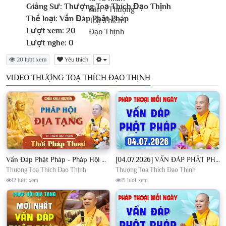
Giảng Sư:
Thượng Toạ Thích Đạo Thịnh
Thể loại:
Vấn Đáp Phật Pháp
Lượt xem:
20
Lượt nghe:
0
20 lượt xem
Yêu thích
VIDEO THƯỢNG TOẠ THÍCH ĐẠO THỊNH
Vấn Đáp Phật Pháp - Pháp Hội Địa Tạng Ngày 01/08/2026│TT. Thích Đạo Thịnh
[04.07.2026] VẤN ĐÁP PHẬT PHÁP - Nghe Thầy giảng Pháp mỗi ngày CÔNG ĐỨC VÔ LƯỢNG│TT. Thích Đạo Thịnh
Thượng Toạ Thích Đạo Thịnh
Thượng Toạ Thích Đạo Thịnh
12 lượt xem
15 lượt xem