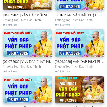
[04.07.2026] VẤN ĐÁP MỚI NHẤT - Pháp Hội Địa Tạng Chùa Khai Nguyên | TT. Thích Đạo Thịnh
[05.07.2026] VẤN ĐÁP PHẬT PHÁP - Nghe Thầy giảng Pháp mỗi ngày CÔNG ĐỨC VÔ LƯỢNG│TT. Thích Đạo Thịnh
Thượng Toạ Thích Đạo Thịnh
Thượng Toạ Thích Đạo Thịnh
11 lượt xem
15 lượt xem
[06.07.2026] VẤN ĐÁP PHẬT PHÁP - Nghe Thầy giảng Pháp mỗi ngày CÔNG ĐỨC VÔ LƯỢNG│TT. Thích Đạo Thịnh
[07.07.2026] VẤN ĐÁP PHẬT PHÁP - Nghe Thầy giảng Pháp mỗi ngày CÔNG ĐỨC VÔ LƯỢNG│TT. Thích Đạo Thịnh
Thượng Toạ Thích Đạo Thịnh
Thượng Toạ Thích Đạo Thịnh
11 lượt xem
12 lượt xem