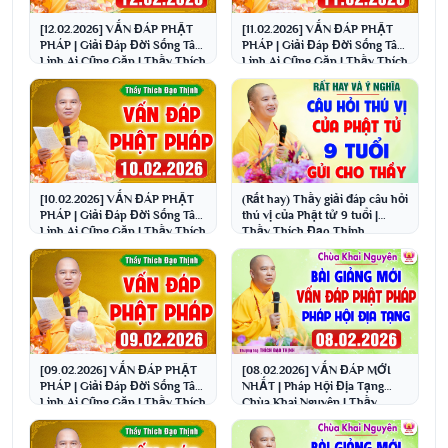
[12.02.2026] VẤN ĐÁP PHẬT
[11.02.2026] VẤN ĐÁP PHẬT
PHÁP | Giải Đáp Đời Sống Tâm
PHÁP | Giải Đáp Đời Sống Tâm
Linh Ai Cũng Gặp | Thầy Thích
Linh Ai Cũng Gặp | Thầy Thích
Đạo Thịnh
Đạo Thịnh
[10.02.2026] VẤN ĐÁP PHẬT
(Rất hay) Thầy giải đáp câu hỏi
PHÁP | Giải Đáp Đời Sống Tâm
thú vị của Phật tử 9 tuổi |
Linh Ai Cũng Gặp | Thầy Thích
Thầy Thích Đạo Thịnh
Đạo Thịnh
[09.02.2026] VẤN ĐÁP PHẬT
[08.02.2026] VẤN ĐÁP MỚI
PHÁP | Giải Đáp Đời Sống Tâm
NHẤT | Pháp Hội Địa Tạng
Linh Ai Cũng Gặp | Thầy Thích
Chùa Khai Nguyên | Thầy
Đạo Thịnh
Thích Đạo Thịnh